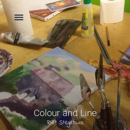
Colour and Line
Riët Stegehuis